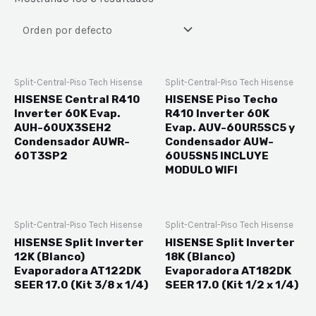
Filtrar por precio
Split-Central-Piso Tech Hisense
Split-Central-Piso Tech Hisense
Categorías del producto
HISENSE Central R410
HISENSE Piso Techo
Inverter 60K Evap.
R410 Inverter 60K
AUH-60UX3SEH2
Evap. AUV-60UR5SC5 y
Split-Central-Piso Tech Hisense
(6)
Condensador AUWR-
Condensador AUW-
60T3SP2
60U5SN5 INCLUYE
MODULO WIFI
Split-Central-Piso Tech Hisense
Split-Central-Piso Tech Hisense
HISENSE Split Inverter
HISENSE Split Inverter
12K (Blanco)
18K (Blanco)
Evaporadora AT122DK
Evaporadora AT182DK
SEER 17.0 (Kit 3/8 x 1/4)
SEER 17.0 (Kit 1/2 x 1/4)