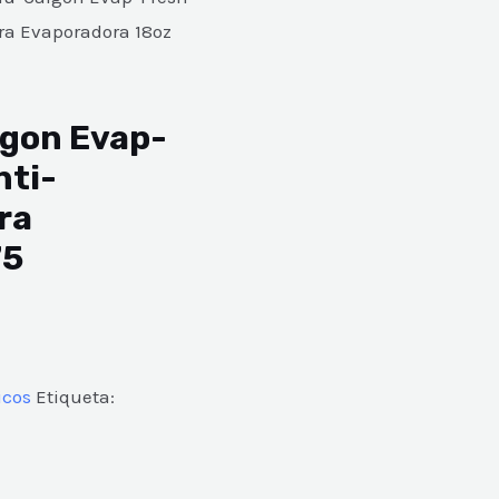
ara Evaporadora 18oz
gon Evap-
nti-
ra
75
icos
Etiqueta: