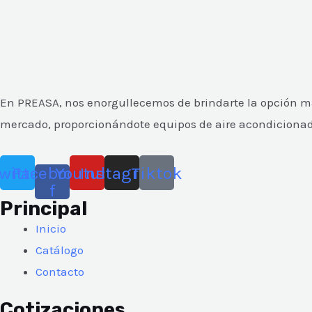
En PREASA, nos enorgullecemos de brindarte la opción más
mercado, proporcionándote equipos de aire acondicionado y
witter
Facebook-
Youtube
Instagram
Tiktok
f
Principal
Inicio
Catálogo
Contacto
Cotizaciones