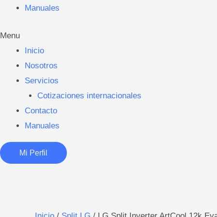
Manuales
Menu
Inicio
Nosotros
Servicios
Cotizaciones internacionales
Contacto
Manuales
Mi Perfil
Inicio
/
Split LG
/ LG Split Inverter ArtCool 12k 