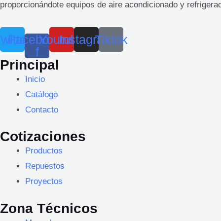
proporcionándote equipos de aire acondicionado y refrigeraci
witter
Facebook-
Youtube
Instagram
Tiktok
f
Principal
Inicio
Catálogo
Contacto
Cotizaciones
Productos
Repuestos
Proyectos
Zona Técnicos