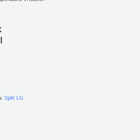
k
I
a:
Split LG