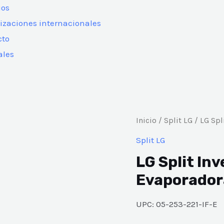
ios
izaciones internacionales
cto
les
Inicio
/
Split LG
/ LG Spl
Split LG
LG Split In
Evaporador
UPC: 05-253-221-IF-E