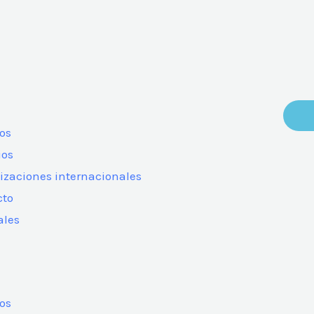
os
ios
izaciones internacionales
cto
les
os