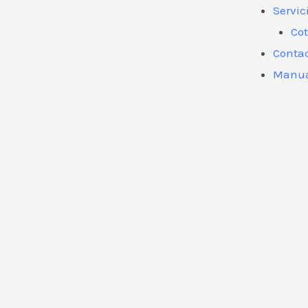
Servic
Cot
Conta
Manua