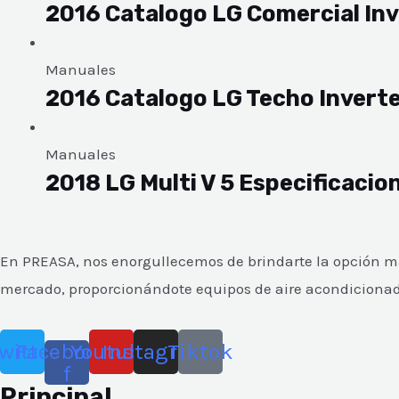
2016 Catalogo LG Comercial Inv
Manuales
2016 Catalogo LG Techo Invert
Manuales
2018 LG Multi V 5 Especificaci
En PREASA, nos enorgullecemos de brindarte la opción más
mercado, proporcionándote equipos de aire acondicionado y
witter
Facebook-
Youtube
Instagram
Tiktok
f
Principal