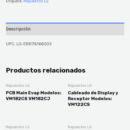
Etiqueta:
Repuestos LG
Descripción
UPC: LG-EBR76166003
Productos relacionados
Repuestos LG
Repuestos LG
PCB Main Evap Modelos:
Cableado de Display y
VM182CS VM182CJ
Receptor Modelos:
VM122CS
Repuestos LG
Repuestos LG