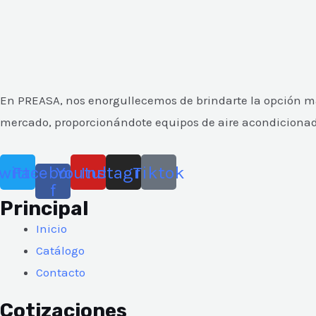
En PREASA, nos enorgullecemos de brindarte la opción más
mercado, proporcionándote equipos de aire acondicionado y
witter
Facebook-
Youtube
Instagram
Tiktok
f
Principal
Inicio
Catálogo
Contacto
Cotizaciones