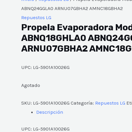
ABNQ24GGLA0 ARNU07GBHA2 AMNC18GBHA2
Repuestos LG
Propela Evaporadora Mod
ABNQ18GHLA0 ABNQ24G
ARNU07GBHA2 AMNC18
UPC: LG-5901A10026G
Agotado
SKU:
LG-5901A10026G
Categoría:
Repuestos LG
Et
Descripción
UPC: LG-5901A10026G