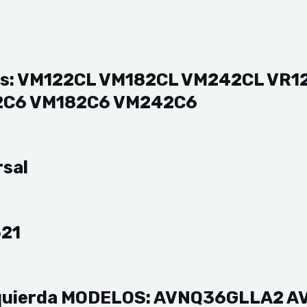
los: VM122CL VM182CL VM242CL VR
2C6 VM182C6 VM242C6
rsal
621
Izquierda MODELOS: AVNQ36GLLA2