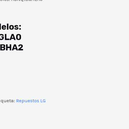
elos:
GLA0
GBHA2
iqueta:
Repuestos LG