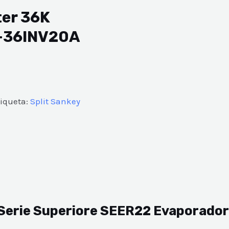
ter 36K
S-36INV20A
tiqueta:
Split Sankey
K Serie Superiore SEER22 Evaporad