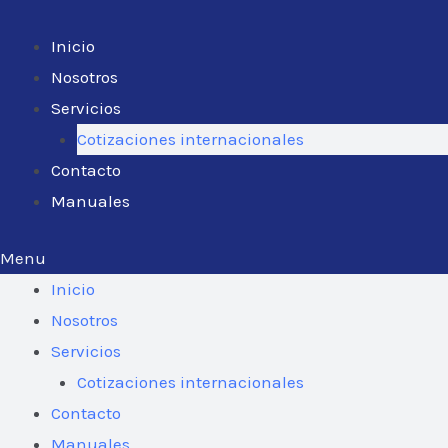
Ir
al
Inicio
contenido
Nosotros
Servicios
Cotizaciones internacionales
Contacto
Manuales
Menu
Inicio
Nosotros
Servicios
Cotizaciones internacionales
Contacto
Manuales