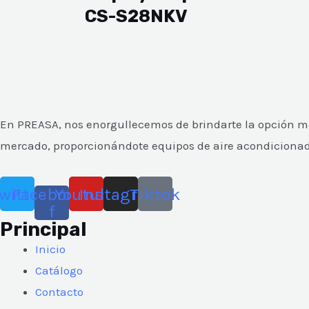
CS-S28NKV
En PREASA, nos enorgullecemos de brindarte la opción más
mercado, proporcionándote equipos de aire acondicionado y
witter
Facebook-
Youtube
Instagram
Tiktok
f
Principal
Inicio
Catálogo
Contacto