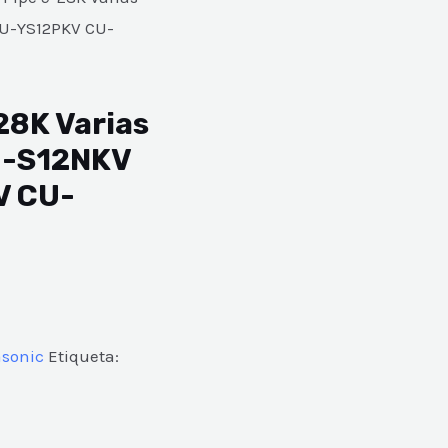
U-YS12PKV CU-
28K Varias
U-S12NKV
V CU-
asonic
Etiqueta: