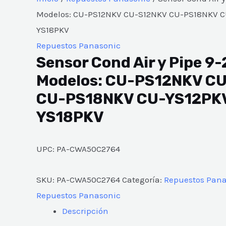
Modelos: CU-PS12NKV CU-S12NKV CU-PS18NKV C
YS18PKV
Repuestos Panasonic
Sensor Cond Air y Pipe 9-
Modelos: CU-PS12NKV C
CU-PS18NKV CU-YS12PK
YS18PKV
UPC: PA-CWA50C2764
SKU:
PA-CWA50C2764
Categoría:
Repuestos Pan
Repuestos Panasonic
Descripción