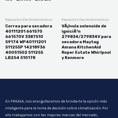
Repuestos Electrodomesticos
Repuestos Electrodomesticos
Correa para secadora
VÃ¡lvula solenoide de
40111201 661570
igniciÃ³n
661570V 3387510
279834/279834V para
59174 WP40111201
secadora Maytag
511255P 14218936
Amana KitchenAid
40051502 511255
Roper Estate Whirlpool
LB254 510178
y Kenmore
En PREASA, nos enorgullecemos de brindarte la opción más
inteligente para la toma de decisión sobre climatización. Por
ello trabajamos con las mejores marcas del mercado,