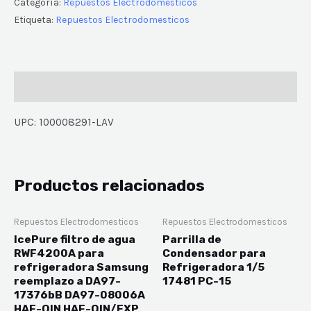
Categoría:
Repuestos Electrodomesticos
Etiqueta:
Repuestos Electrodomesticos
Descripción
UPC: 100008291-LAV
Productos relacionados
Repuestos Electrodomesticos
Repuestos Electrodomesticos
IcePure filtro de agua
Parrilla de
RWF4200A para
Condensador para
refrigeradora Samsung
Refrigeradora 1/5
reemplazo a DA97-
17481 PC-15
17376bB DA97-08006A
HAF-QIN HAF-QIN/EXP