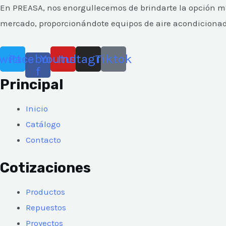
En PREASA, nos enorgullecemos de brindarte la opción más
mercado, proporcionándote equipos de aire acondicionado y
witter
Facebook-
Youtube
Instagram
Tiktok
f
Principal
Inicio
Catálogo
Contacto
Cotizaciones
Productos
Repuestos
Proyectos